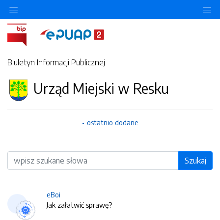
O
Biuletyn Informacji Publicznej
Urząd Miejski w Resku
ostatnio dodane
Wyszukiwarka
Szukaj
eBoi
Jak załatwić sprawę?