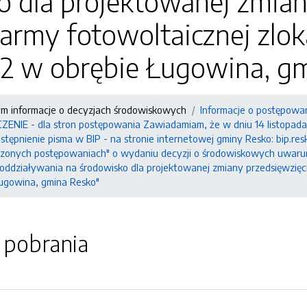
 dla projektowanej zmiany
rmy fotowoltaicznej zloka
 72 w obrębie Ługowina, g
ym informacje o decyzjach środowiskowych
Informacje o postępowa
IE - dla stron postępowania Zawiadamiam, że w dniu 14 listopada 2
tępnienie pisma w BIP - na stronie internetowej gminy Resko: bip.res
adzonych postępowaniach" o wydaniu decyzji o środowiskowych uwaru
ddziaływania na środowisko dla projektowanej zmiany przedsięwzięcia
Ługowina, gmina Resko"
o pobrania