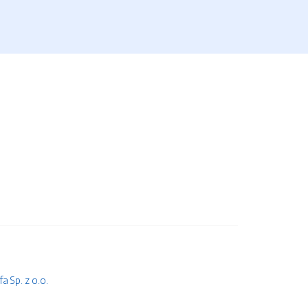
 Sp. z o.o.