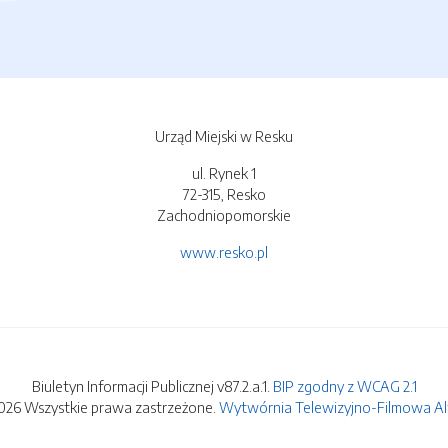
Urząd Miejski w Resku
ul. Rynek 1
72-315, Resko
Zachodniopomorskie
www.resko.pl
Biuletyn Informacji Publicznej v87.2.a.1.
BIP zgodny z WCAG 2.1
026 Wszystkie prawa zastrzeżone.
Wytwórnia Telewizyjno-Filmowa Alfa