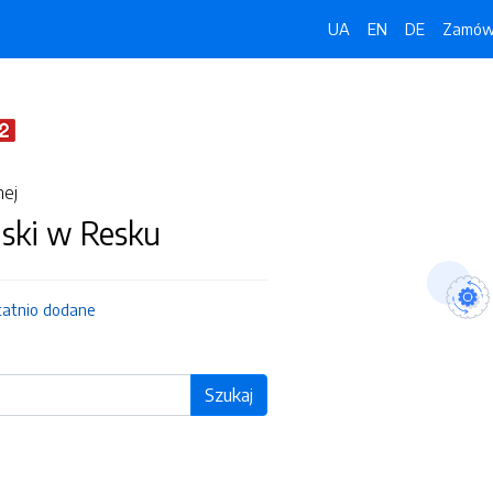
UA
EN
DE
Zamówi
nej
jski w Resku
tatnio dodane
Szukaj