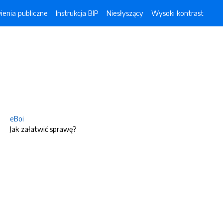
enia publiczne
Instrukcja BIP
Niesłyszący
Wysoki kontrast
eBoi
Jak załatwić sprawę?