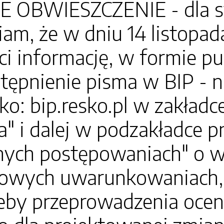
 OBWIESZCZENIE - dla s
m, że w dniu 14 listopada
i informację, w formie pu
tępnienie pisma w BIP - n
o: bip.resko.pl w zakładc
" i dalej w podzakładce pn
ych postępowaniach" o wy
owych uwarunkowaniach, 
zeby przeprowadzenia ocen