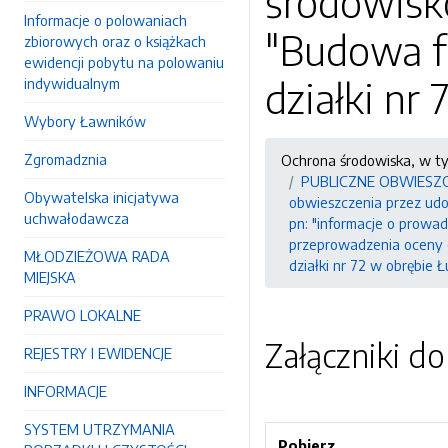
środowisko
Informacje o polowaniach
"Budowa fa
zbiorowych oraz o książkach
ewidencji pobytu na polowaniu
działki nr
indywidualnym
Wybory Ławników
Zgromadznia
Ochrona środowiska, w t
PUBLICZNE OBWIESZCZEN
Obywatelska inicjatywa
obwieszczenia przez udos
uchwałodawcza
pn: "informacje o prow
przeprowadzenia oceny o
MŁODZIEŻOWA RADA
działki nr 72 w obrębie 
MIEJSKA
PRAWO LOKALNE
Załączniki d
REJESTRY I EWIDENCJE
INFORMACJE
SYSTEM UTRZYMANIA
Pobierz