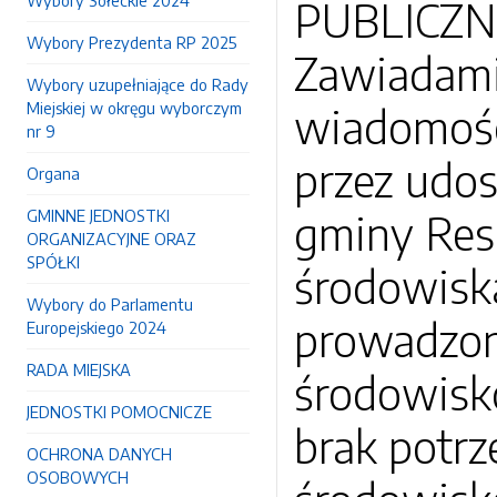
Wybory Sołeckie 2024
PUBLICZNE
Wybory Prezydenta RP 2025
Zawiadamia
Wybory uzupełniające do Rady
Miejskiej w okręgu wyborczym
wiadomośc
nr 9
przez udos
Organa
GMINNE JEDNOSTKI
gminy Resk
ORGANIZACYJNE ORAZ
SPÓŁKI
środowiska
Wybory do Parlamentu
prowadzon
Europejskiego 2024
RADA MIEJSKA
środowisk
JEDNOSTKI POMOCNICZE
brak potr
OCHRONA DANYCH
OSOBOWYCH