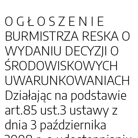
O G Ł O S Z E N I E
BURMISTRZA RESKA O
WYDANIU DECYZJI O
ŚRODOWISKOWYCH
UWARUNKOWANIACH
Działając na podstawie
art.85 ust.3 ustawy z
dnia 3 października