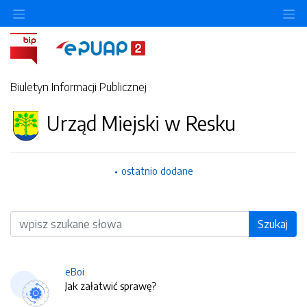
O
Biuletyn Informacji Publicznej
Urząd Miejski w Resku
ostatnio dodane
Wyszukiwarka
Szukaj
eBoi
Jak załatwić sprawę?