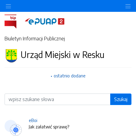
O
Biuletyn Informacji Publicznej
Urząd Miejski w Resku
ostatnio dodane
Wyszukiwarka
Szukaj
eBoi
Jak załatwić sprawę?