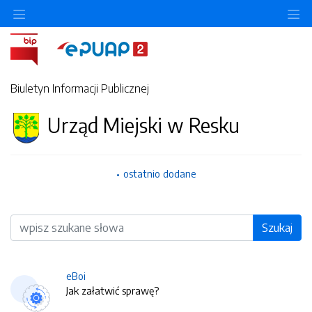
O
Biuletyn Informacji Publicznej
Urząd Miejski w Resku
ostatnio dodane
Wyszukiwarka
Szukaj
eBoi
Jak załatwić sprawę?