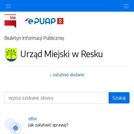
O
Biuletyn Informacji Publicznej
Urząd Miejski w Resku
ostatnio dodane
Wyszukiwarka
Szukaj
eBoi
Jak załatwić sprawę?