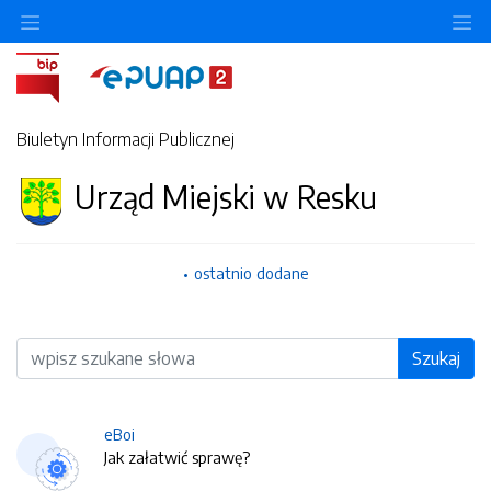
O
Biuletyn Informacji Publicznej
Urząd Miejski w Resku
ostatnio dodane
Wyszukiwarka
Szukaj
eBoi
Jak załatwić sprawę?