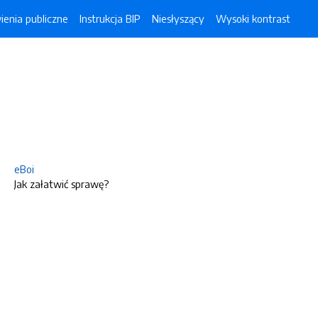
enia publiczne
Instrukcja BIP
Niesłyszący
Wysoki kontrast
eBoi
Jak załatwić sprawę?