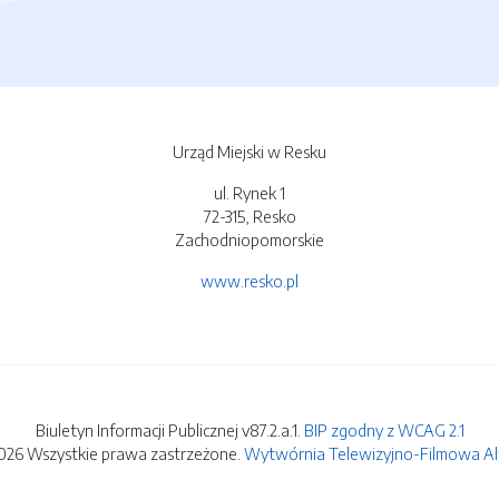
Urząd Miejski w Resku
ul. Rynek 1
72-315, Resko
Zachodniopomorskie
www.resko.pl
Biuletyn Informacji Publicznej v87.2.a.1.
BIP zgodny z WCAG 2.1
026 Wszystkie prawa zastrzeżone.
Wytwórnia Telewizyjno-Filmowa Alfa