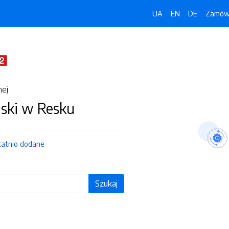
UA
EN
DE
Zamówi
nej
jski w Resku
tatnio dodane
Szukaj