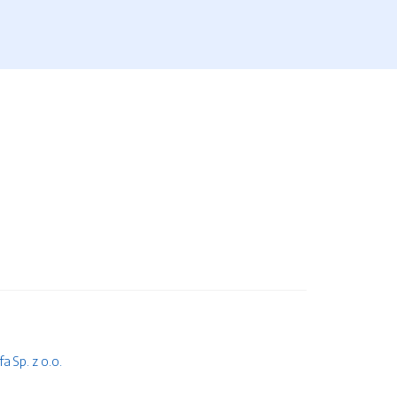
 Sp. z o.o.