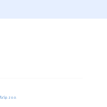
 Sp. z o.o.