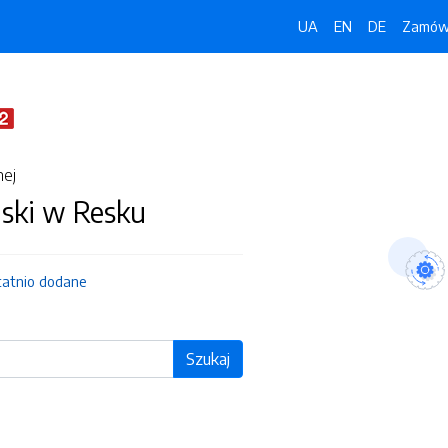
UA
EN
DE
Zamówi
nej
jski w Resku
tatnio dodane
Szukaj