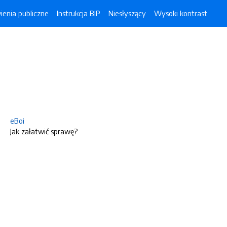
enia publiczne
Instrukcja BIP
Niesłyszący
Wysoki kontrast
eBoi
Jak załatwić sprawę?