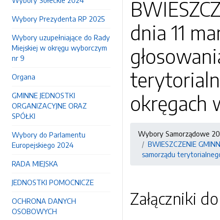
Wybory Sołeckie 2024
BWIESZCZ
Wybory Prezydenta RP 2025
dnia 11 ma
Wybory uzupełniające do Rady
Miejskiej w okręgu wyborczym
głosowani
nr 9
terytorial
Organa
GMINNE JEDNOSTKI
okręgach wy
ORGANIZACYJNE ORAZ
SPÓŁKI
Wybory Samorządowe 2
Wybory do Parlamentu
BWIESZCZENIE GMINNEJ
Europejskiego 2024
samorządu terytorialnego
RADA MIEJSKA
JEDNOSTKI POMOCNICZE
Załączniki d
OCHRONA DANYCH
OSOBOWYCH