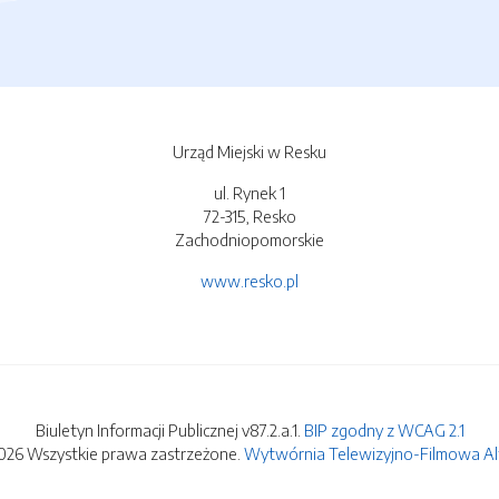
Urząd Miejski w Resku
ul. Rynek 1
72-315, Resko
Zachodniopomorskie
www.resko.pl
Biuletyn Informacji Publicznej v87.2.a.1.
BIP zgodny z WCAG 2.1
026 Wszystkie prawa zastrzeżone.
Wytwórnia Telewizyjno-Filmowa Alfa