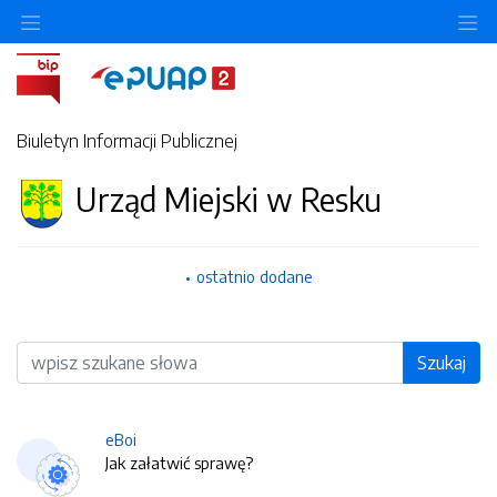
O
Biuletyn Informacji Publicznej
Urząd Miejski w Resku
ostatnio dodane
Wyszukiwarka
Szukaj
eBoi
Jak załatwić sprawę?