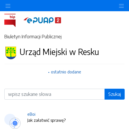
O
Biuletyn Informacji Publicznej
Urząd Miejski w Resku
ostatnio dodane
Wyszukiwarka
Szukaj
eBoi
Jak załatwić sprawę?