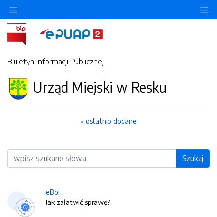
O
Biuletyn Informacji Publicznej
Urząd Miejski w Resku
ostatnio dodane
Wyszukiwarka
Szukaj
eBoi
Jak załatwić sprawę?