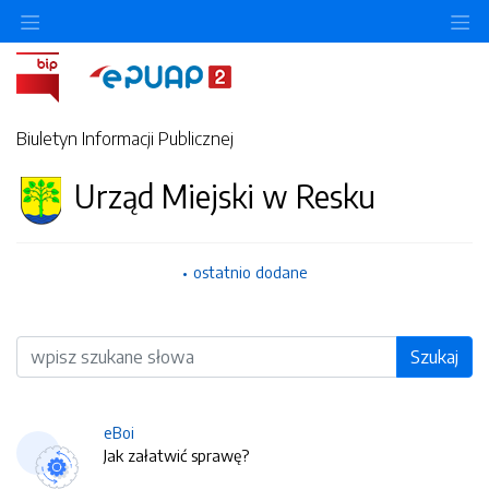
O
Biuletyn Informacji Publicznej
Urząd Miejski w Resku
ostatnio dodane
Wyszukiwarka
Szukaj
eBoi
Jak załatwić sprawę?