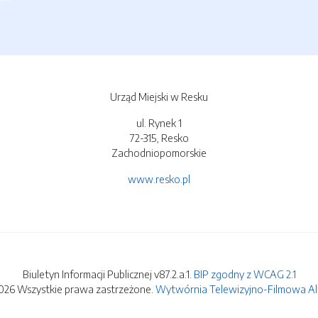
Urząd Miejski w Resku
ul. Rynek 1
72-315, Resko
Zachodniopomorskie
www.resko.pl
Biuletyn Informacji Publicznej v87.2.a.1.
BIP zgodny z WCAG 2.1
026 Wszystkie prawa zastrzeżone.
Wytwórnia Telewizyjno-Filmowa Alfa