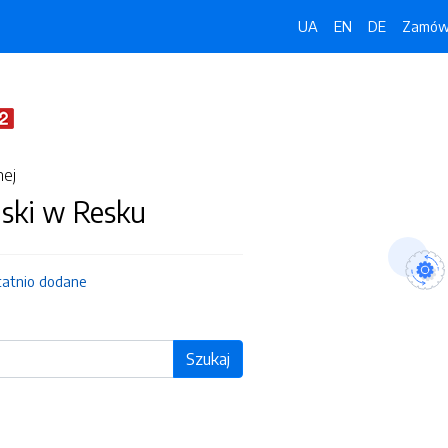
UA
EN
DE
Zamówi
nej
jski w Resku
tatnio dodane
Szukaj