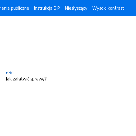
enia publiczne
Instrukcja BIP
Niesłyszący
Wysoki kontrast
eBoi
Jak załatwić sprawę?