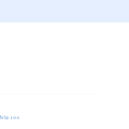
 Sp. z o.o.