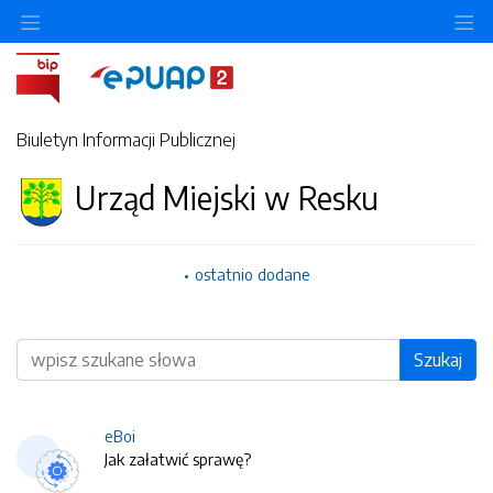
O
Biuletyn Informacji Publicznej
Urząd Miejski w Resku
ostatnio dodane
Wyszukiwarka
Szukaj
eBoi
Jak załatwić sprawę?