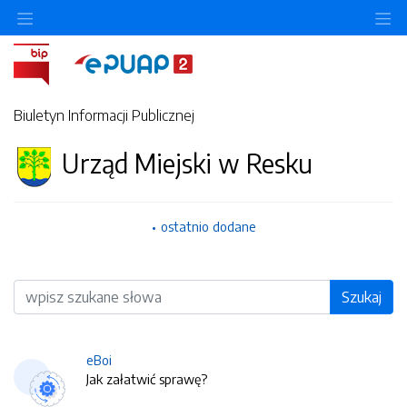
O
Biuletyn Informacji Publicznej
Urząd Miejski w Resku
ostatnio dodane
Wyszukiwarka
Szukaj
eBoi
Jak załatwić sprawę?