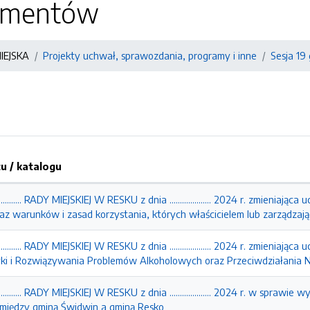
kumentów
IEJSKA
Projekty uchwał, sprawozdania, programy i inne
Sesja 19
 / katalogu
.......... RADY MIEJSKIEJ W RESKU z dnia .................... 2024 r. zmieni
az warunków i zasad korzystania, których właścicielem lub zarządzaj
.......... RADY MIEJSKIEJ W RESKU z dnia .................... 2024 r. zmienia
yki i Rozwiązywania Problemów Alkoholowych oraz Przeciwdziałania N
.......... RADY MIEJSKIEJ W RESKU z dnia .................... 2024 r. w spr
między gminą Świdwin a gminą Resko