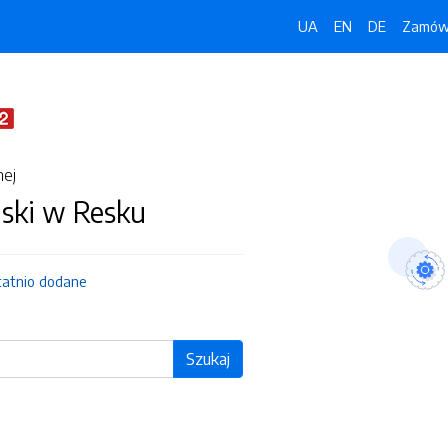
UA
EN
DE
Zamówi
nej
jski w Resku
tatnio dodane
Szukaj