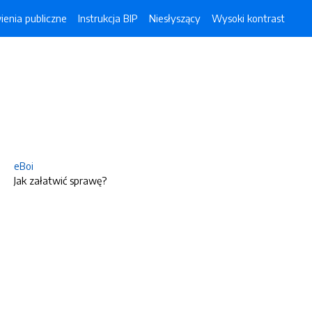
enia publiczne
Instrukcja BIP
Niesłyszący
Wysoki kontrast
eBoi
Jak załatwić sprawę?