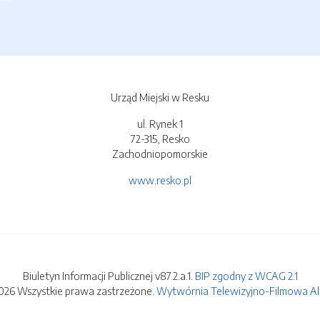
Urząd Miejski w Resku
ul. Rynek 1
72-315, Resko
Zachodniopomorskie
www.resko.pl
Biuletyn Informacji Publicznej v87.2.a.1.
BIP zgodny z WCAG 2.1
026 Wszystkie prawa zastrzeżone.
Wytwórnia Telewizyjno-Filmowa Alfa