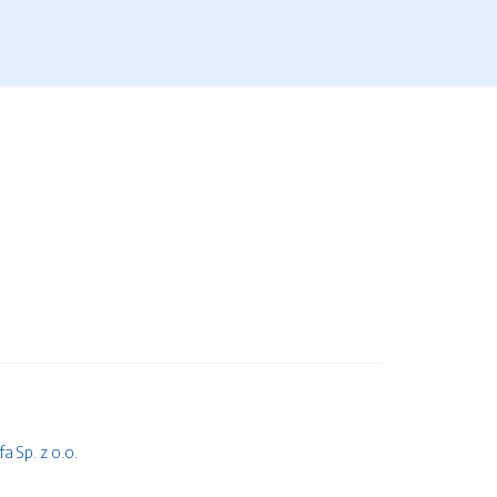
 Sp. z o.o.