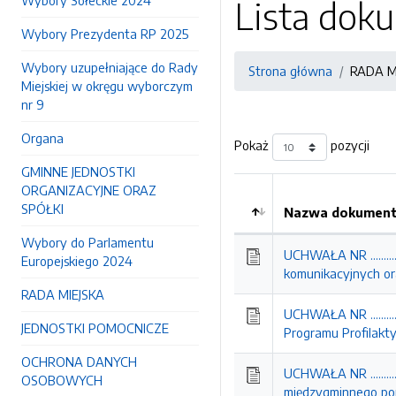
Wybory Sołeckie 2024
Lista do
Wybory Prezydenta RP 2025
Wybory uzupełniające do Rady
Strona główna
RADA M
Miejskiej w okręgu wyborczym
nr 9
Organa
Pokaż
pozycji
GMINNE JEDNOSTKI
ORGANIZACYJNE ORAZ
SPÓŁKI
Nazwa dokumentu
Wybory do Parlamentu
UCHWAŁA NR ..........
Europejskiego 2024
komunikacyjnych or
RADA MIEJSKA
UCHWAŁA NR ..........
JEDNOSTKI POMOCNICZE
Programu Profilakt
OCHRONA DANYCH
UCHWAŁA NR ..........
OSOBOWYCH
międzygminnego po