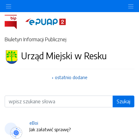
O
Biuletyn Informacji Publicznej
Urząd Miejski w Resku
ostatnio dodane
Wyszukiwarka
Szukaj
eBoi
Jak załatwić sprawę?