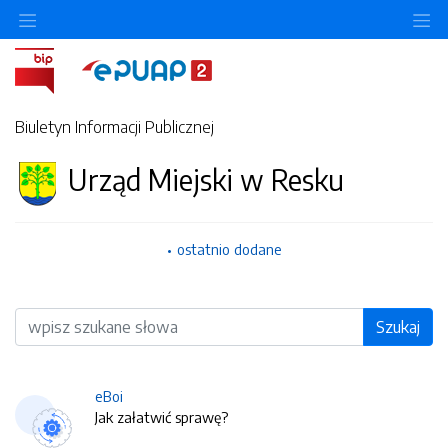
O
Biuletyn Informacji Publicznej
Urząd Miejski w Resku
ostatnio dodane
Wyszukiwarka
Szukaj
eBoi
Jak załatwić sprawę?