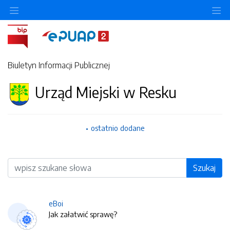
O
Biuletyn Informacji Publicznej
Urząd Miejski w Resku
ostatnio dodane
Wyszukiwarka
Szukaj
eBoi
Jak załatwić sprawę?