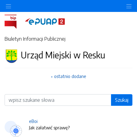
O
Biuletyn Informacji Publicznej
Urząd Miejski w Resku
ostatnio dodane
Wyszukiwarka
Szukaj
eBoi
Jak załatwić sprawę?