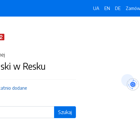
UA
EN
DE
Zamówi
nej
jski w Resku
tatnio dodane
Szukaj