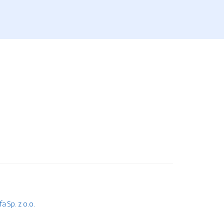
 Sp. z o.o.