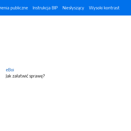
enia publiczne
Instrukcja BIP
Niesłyszący
Wysoki kontrast
eBoi
Jak załatwić sprawę?