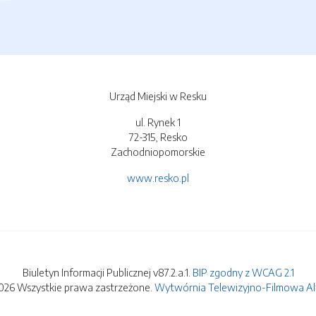
Urząd Miejski w Resku
ul. Rynek 1
72-315, Resko
Zachodniopomorskie
www.resko.pl
Biuletyn Informacji Publicznej v87.2.a.1.
BIP zgodny z WCAG 2.1
026 Wszystkie prawa zastrzeżone.
Wytwórnia Telewizyjno-Filmowa Alfa