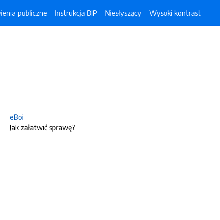
enia publiczne
Instrukcja BIP
Niesłyszący
Wysoki kontrast
eBoi
Jak załatwić sprawę?