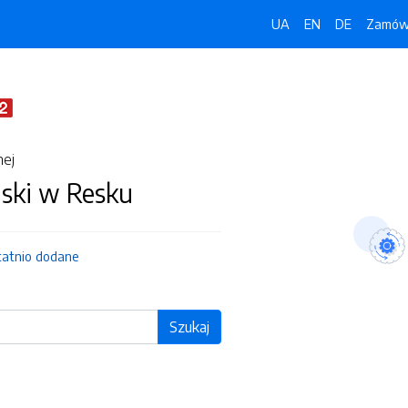
UA
EN
DE
Zamówi
nej
jski w Resku
tatnio dodane
Szukaj