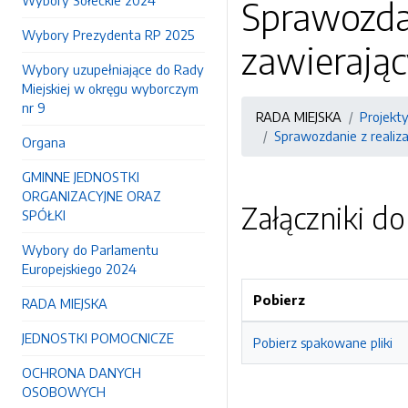
Wybory Sołeckie 2024
Sprawozda
Wybory Prezydenta RP 2025
zawierając
Wybory uzupełniające do Rady
Miejskiej w okręgu wyborczym
nr 9
RADA MIEJSKA
Projekt
Sprawozdanie z realiz
Organa
GMINNE JEDNOSTKI
ORGANIZACYJNE ORAZ
Załączniki d
SPÓŁKI
Wybory do Parlamentu
Europejskiego 2024
Pobierz
RADA MIEJSKA
JEDNOSTKI POMOCNICZE
Pobierz spakowane pliki
OCHRONA DANYCH
OSOBOWYCH