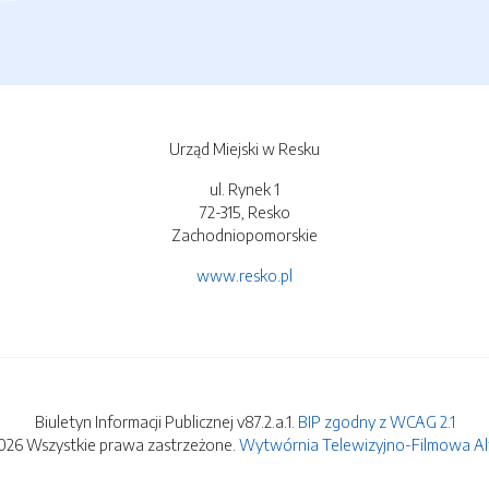
Urząd Miejski w Resku
ul. Rynek 1
72-315, Resko
Zachodniopomorskie
www.resko.pl
Biuletyn Informacji Publicznej v87.2.a.1.
BIP zgodny z WCAG 2.1
026 Wszystkie prawa zastrzeżone.
Wytwórnia Telewizyjno-Filmowa Alfa