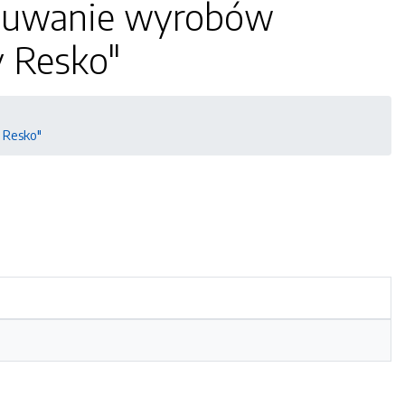
"usuwanie wyrobów
y Resko"
 Resko"