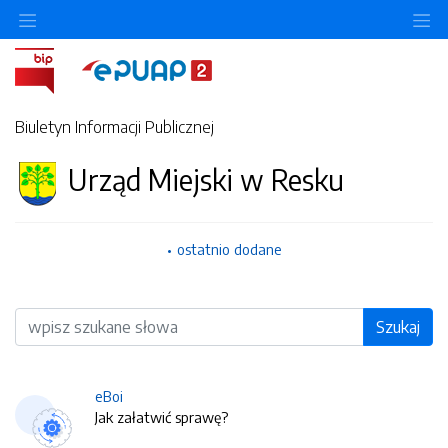
O
Biuletyn Informacji Publicznej
Urząd Miejski w Resku
ostatnio dodane
Wyszukiwarka
Szukaj
eBoi
Jak załatwić sprawę?