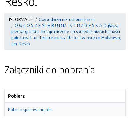
Resko.
INFORMACJE
Gospodarka nieruchomościami
O G Ł O S Z E N I E B U R M I S T R Z R E S K A Ogłasza
przetargi ustne nieograniczone na sprzedaż nieruchomości
położonych na terenie miasta Reska i w obrębie Mołstowo,
gm. Resko.
Załączniki do pobrania
Pobierz
Pobierz spakowane pliki