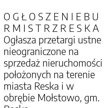
O G Ł O S Z E N I E B U
R M I S T R Z R E S K A
Ogłasza przetargi ustne
nieograniczone na
sprzedaż nieruchomości
położonych na terenie
miasta Reska i w
obrębie Mołstowo, gm.