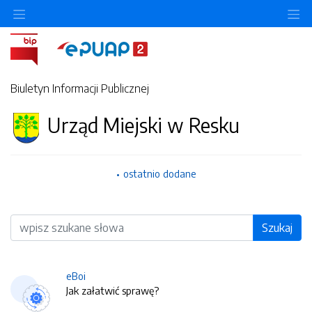
O
Biuletyn Informacji Publicznej
Urząd Miejski w Resku
ostatnio dodane
Wyszukiwarka
Szukaj
eBoi
Jak załatwić sprawę?