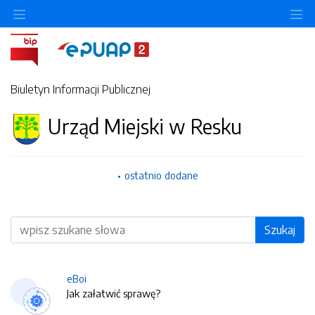
O
Biuletyn Informacji Publicznej
Urząd Miejski w Resku
ostatnio dodane
Wyszukiwarka
Szukaj
eBoi
Jak załatwić sprawę?