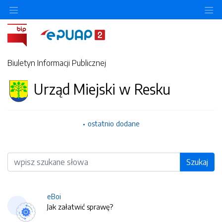
O
Biuletyn Informacji Publicznej
Urząd Miejski w Resku
ostatnio dodane
Wyszukiwarka
Szukaj
eBoi
Jak załatwić sprawę?