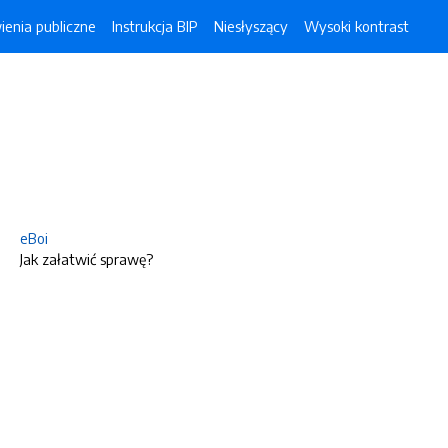
enia publiczne
Instrukcja BIP
Niesłyszący
Wysoki kontrast
eBoi
Jak załatwić sprawę?