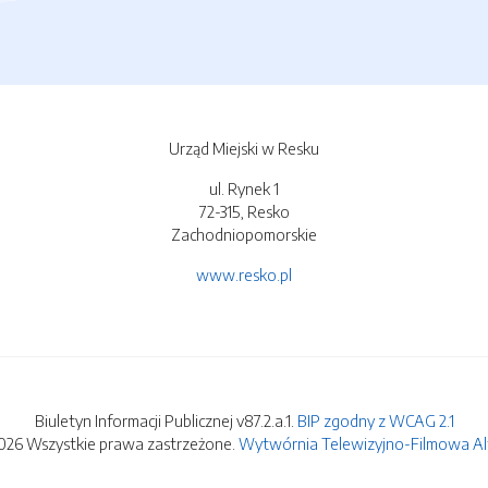
Urząd Miejski w Resku
ul. Rynek 1
72-315, Resko
Zachodniopomorskie
www.resko.pl
Biuletyn Informacji Publicznej v87.2.a.1.
BIP zgodny z WCAG 2.1
026 Wszystkie prawa zastrzeżone.
Wytwórnia Telewizyjno-Filmowa Alfa