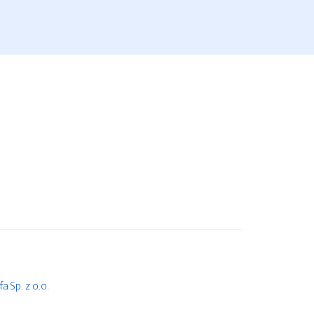
 Sp. z o.o.