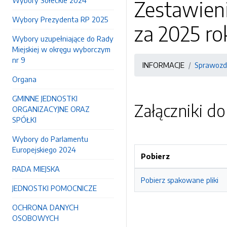
Wybory Sołeckie 2024
Zestawien
Wybory Prezydenta RP 2025
za 2025 ro
Wybory uzupełniające do Rady
Miejskiej w okręgu wyborczym
nr 9
INFORMACJE
Sprawozd
Organa
GMINNE JEDNOSTKI
Załączniki d
ORGANIZACYJNE ORAZ
SPÓŁKI
Wybory do Parlamentu
Europejskiego 2024
Pobierz
RADA MIEJSKA
Pobierz spakowane pliki
JEDNOSTKI POMOCNICZE
OCHRONA DANYCH
OSOBOWYCH