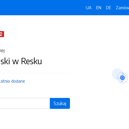
UA
EN
DE
Zamówi
nej
jski w Resku
tatnio dodane
Szukaj