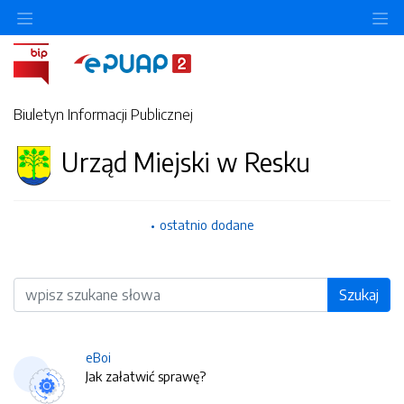
O
Biuletyn Informacji Publicznej
Urząd Miejski w Resku
ostatnio dodane
Wyszukiwarka
Szukaj
eBoi
Jak załatwić sprawę?