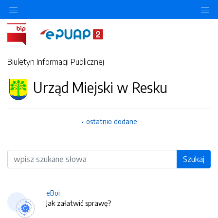
O
Biuletyn Informacji Publicznej
Urząd Miejski w Resku
ostatnio dodane
Wyszukiwarka
Szukaj
eBoi
Jak załatwić sprawę?