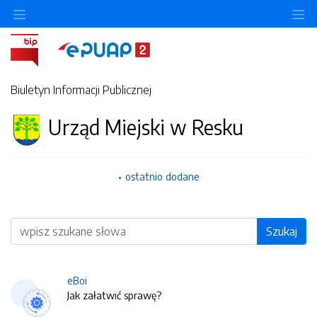
O
Biuletyn Informacji Publicznej
Urząd Miejski w Resku
ostatnio dodane
Wyszukiwarka
Szukaj
eBoi
Jak załatwić sprawę?