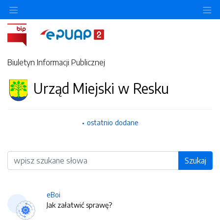
O
Biuletyn Informacji Publicznej
Urząd Miejski w Resku
ostatnio dodane
Wyszukiwarka
Szukaj
eBoi
Jak załatwić sprawę?