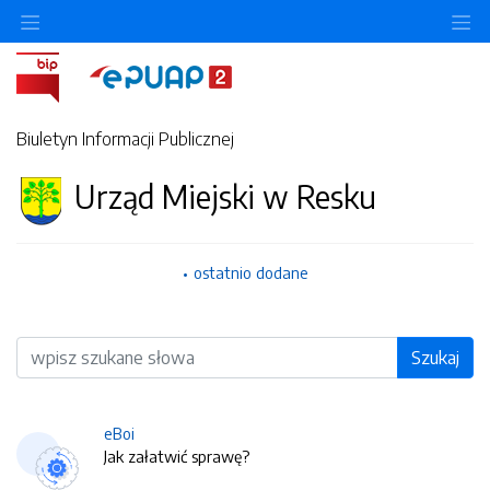
O
Biuletyn Informacji Publicznej
Urząd Miejski w Resku
ostatnio dodane
Wyszukiwarka
Szukaj
eBoi
Jak załatwić sprawę?