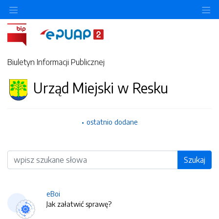
O
Biuletyn Informacji Publicznej
Urząd Miejski w Resku
ostatnio dodane
Wyszukiwarka
Szukaj
eBoi
Jak załatwić sprawę?