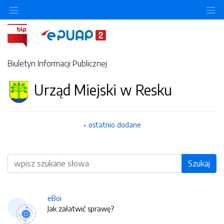
O
Biuletyn Informacji Publicznej
Urząd Miejski w Resku
ostatnio dodane
Wyszukiwarka
Szukaj
eBoi
Jak załatwić sprawę?