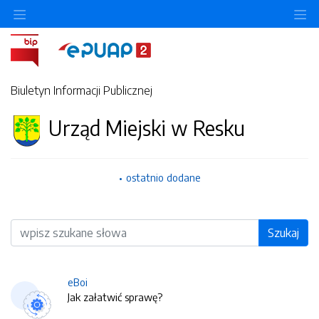
O
Biuletyn Informacji Publicznej
Urząd Miejski w Resku
ostatnio dodane
Wyszukiwarka
Szukaj
eBoi
Jak załatwić sprawę?