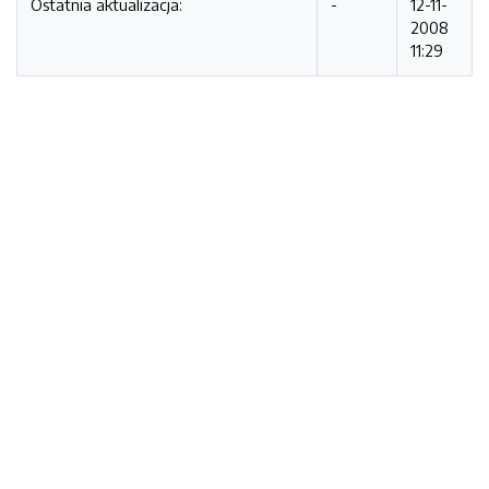
Ostatnia aktualizacja:
-
12-11-
2008
11:29