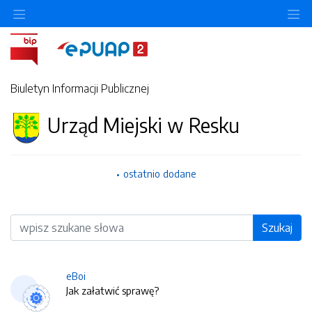
O
Biuletyn Informacji Publicznej
Urząd Miejski w Resku
ostatnio dodane
Wyszukiwarka
Szukaj
eBoi
Jak załatwić sprawę?