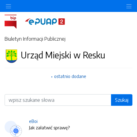
O
Biuletyn Informacji Publicznej
Urząd Miejski w Resku
ostatnio dodane
Wyszukiwarka
Szukaj
eBoi
Jak załatwić sprawę?