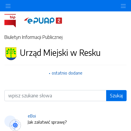
O
Biuletyn Informacji Publicznej
Urząd Miejski w Resku
ostatnio dodane
Wyszukiwarka
Szukaj
eBoi
Jak załatwić sprawę?