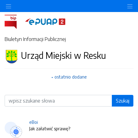
O
Biuletyn Informacji Publicznej
Urząd Miejski w Resku
ostatnio dodane
Wyszukiwarka
Szukaj
eBoi
Jak załatwić sprawę?