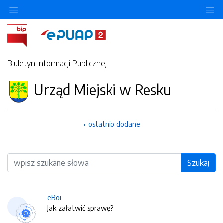
O
Biuletyn Informacji Publicznej
Urząd Miejski w Resku
ostatnio dodane
Wyszukiwarka
Szukaj
eBoi
Jak załatwić sprawę?