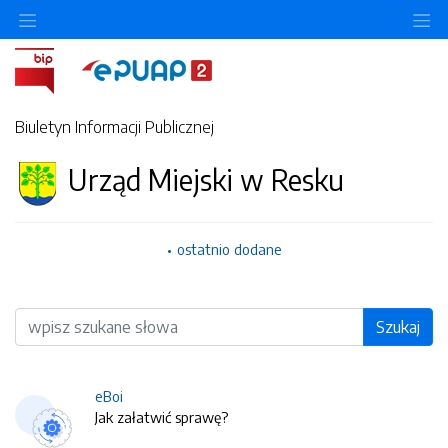
O
Biuletyn Informacji Publicznej
Urząd Miejski w Resku
ostatnio dodane
Wyszukiwarka
Szukaj
eBoi
Jak załatwić sprawę?