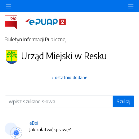
O
Biuletyn Informacji Publicznej
Urząd Miejski w Resku
ostatnio dodane
Wyszukiwarka
Szukaj
eBoi
Jak załatwić sprawę?