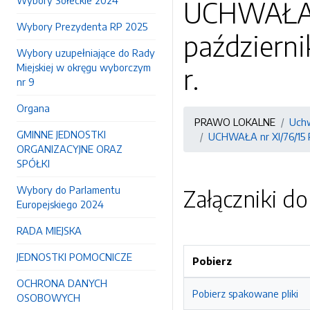
Wybory Sołeckie 2024
UCHWAŁA n
Wybory Prezydenta RP 2025
październ
Wybory uzupełniające do Rady
Miejskiej w okręgu wyborczym
r.
nr 9
Organa
PRAWO LOKALNE
Uchw
GMINNE JEDNOSTKI
UCHWAŁA nr XI/76/15 R
ORGANIZACYJNE ORAZ
SPÓŁKI
Wybory do Parlamentu
Załączniki d
Europejskiego 2024
RADA MIEJSKA
JEDNOSTKI POMOCNICZE
Pobierz
OCHRONA DANYCH
Pobierz spakowane pliki
OSOBOWYCH