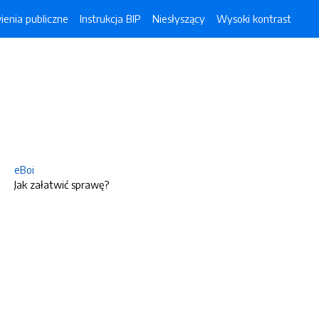
enia publiczne
Instrukcja BIP
Niesłyszący
Wysoki kontrast
eBoi
Jak załatwić sprawę?