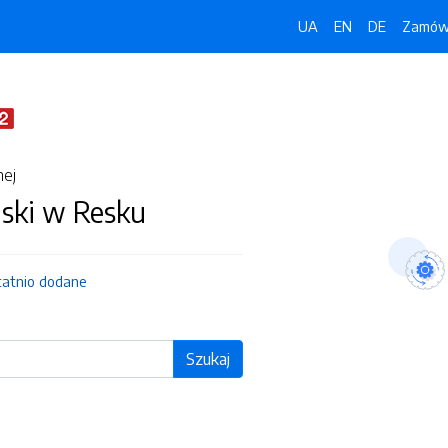
UA
EN
DE
Zamówi
nej
jski w Resku
tatnio dodane
Szukaj