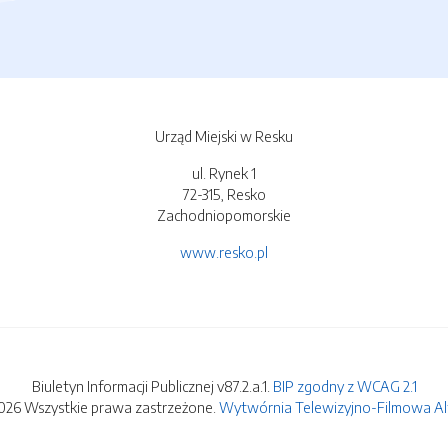
Urząd Miejski w Resku
ul. Rynek 1
72-315, Resko
Zachodniopomorskie
www.resko.pl
Biuletyn Informacji Publicznej v87.2.a.1.
BIP zgodny z WCAG 2.1
026 Wszystkie prawa zastrzeżone.
Wytwórnia Telewizyjno-Filmowa Alfa