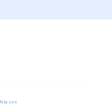
 Sp. z o.o.