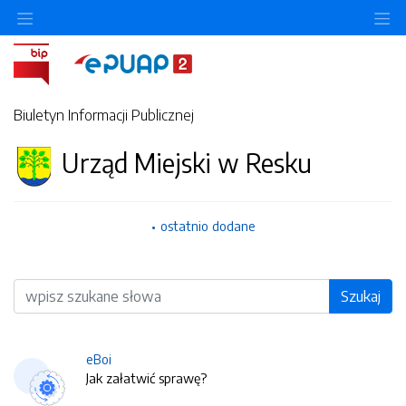
O
Biuletyn Informacji Publicznej
Urząd Miejski w Resku
ostatnio dodane
Wyszukiwarka
Szukaj
eBoi
Jak załatwić sprawę?