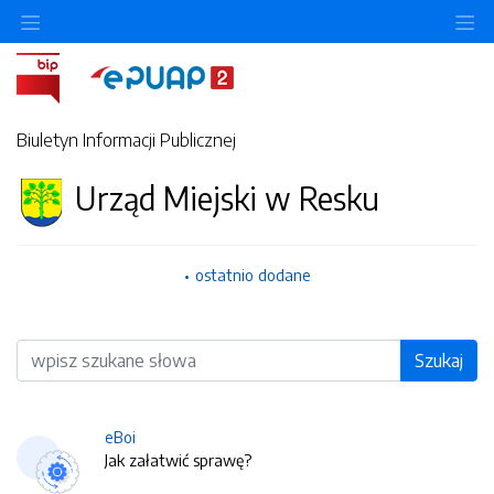
O
Biuletyn Informacji Publicznej
Urząd Miejski w Resku
ostatnio dodane
Wyszukiwarka
Szukaj
eBoi
Jak załatwić sprawę?