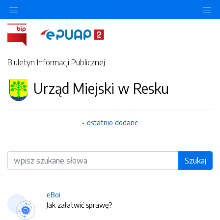
O
Biuletyn Informacji Publicznej
Urząd Miejski w Resku
ostatnio dodane
Wyszukiwarka
Szukaj
eBoi
Jak załatwić sprawę?