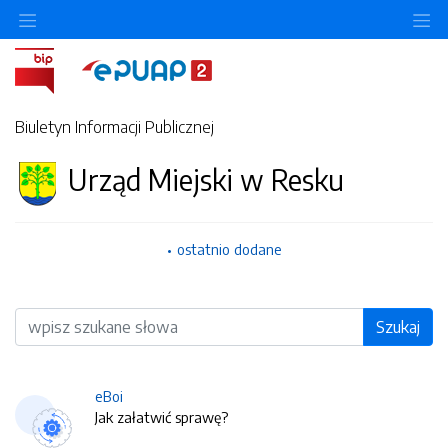
O
Biuletyn Informacji Publicznej
Urząd Miejski w Resku
ostatnio dodane
Wyszukiwarka
Szukaj
eBoi
Jak załatwić sprawę?