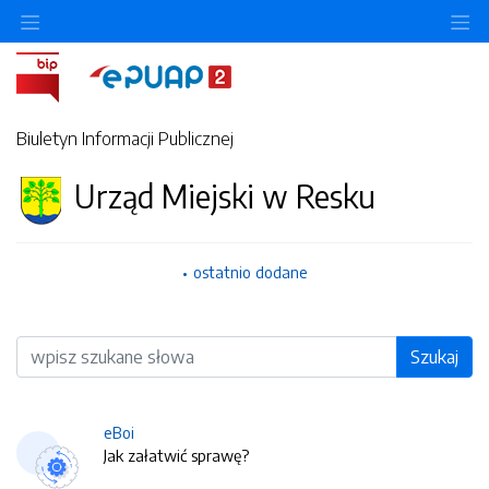
O
Biuletyn Informacji Publicznej
Urząd Miejski w Resku
ostatnio dodane
Wyszukiwarka
Szukaj
eBoi
Jak załatwić sprawę?